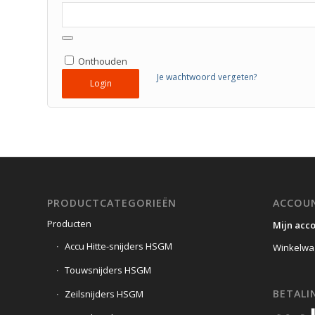
Onthouden
Je wachtwoord vergeten?
Login
PRODUCTCATEGORIEËN
ACCOU
Producten
Mijn acc
Accu Hitte-snijders HSGM
Winkelwa
Touwsnijders HSGM
BETALIN
Zeilsnijders HSGM