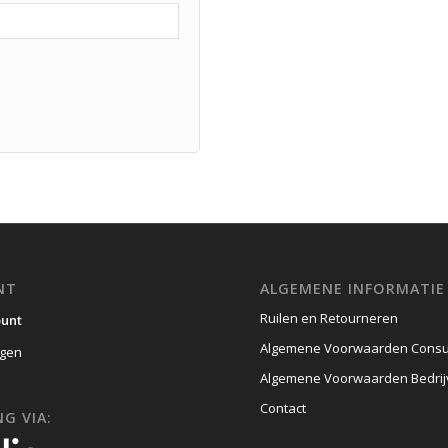
NT
ALGEMENE INFORMATIE
Ruilen en Retourneren
ount
Algemene Voorwaarden Cons
gen
Algemene Voorwaarden Bedri
Contact
G VIA: