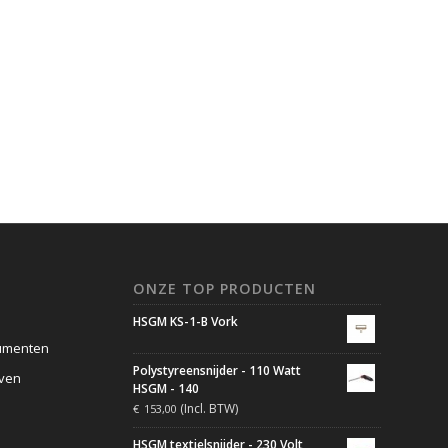
ONZE TOP PRODUCTEN
HSGM KS-1-B Vork
umenten
Polystyreensnijder - 110 Watt
jven
HSGM - 140
(Incl. BTW)
€
153,00
HSGM textielsnijder - 230 Volt