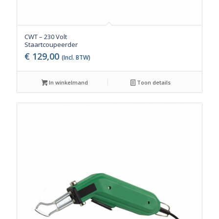
CWT – 230 Volt
Staartcoupeerder
€
129,00
(Incl. BTW)
In winkelmand
Toon details