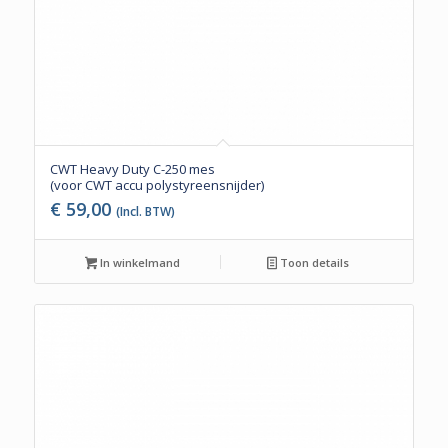
CWT Heavy Duty C-250 mes
(voor CWT accu polystyreensnijder)
€
59,00
(Incl. BTW)
In winkelmand
Toon details