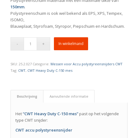
Polystyreenschuim materiaal met een maximale dikte van
150mm
.
Polystyreenschuim is ook wel bekend als EPS, XPS, Tempex,
ISOMO,
Blauwplaat, Styrofoam, Styropor, Piepschuim en Hardschuim.
In winkelmand
SKU:
25.2.027
Categorie:
Messen voor Accu polystyreensnijders CWT
Tag:
CWT
,
CWT Heavy Duty C-150 mes
Beschrijving
Aanvullende informatie
Het
“CWT Heavy Duty C-150 mes”
past op het volgende
type CWT snijder:
CWT accu polystyreensnijder