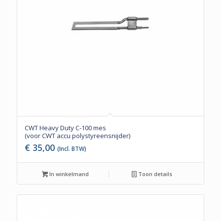
CWT Heavy Duty C-100 mes
(voor CWT accu polystyreensnijder)
€
35,00
(Incl. BTW)
In winkelmand
Toon details