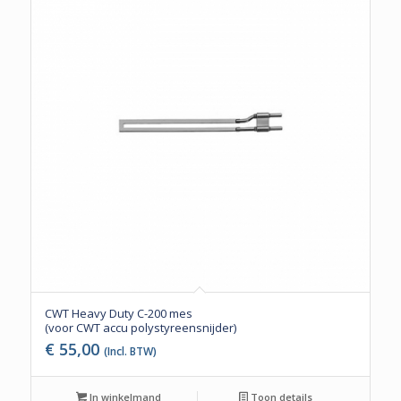
CWT Heavy Duty C-200 mes
(voor CWT accu polystyreensnijder)
€
55,00
(Incl. BTW)
In winkelmand
Toon details