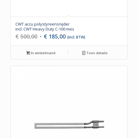
CWT accu polystyreensnijder
incl. CWT Heavy Duty C-100 mes
Oorspronkelijke
Huidige
€
500,00
€
185,00
(Incl. BTW)
prijs
prijs
was:
is:
In winkelmand
Toon details
€500,00.
€185,00.