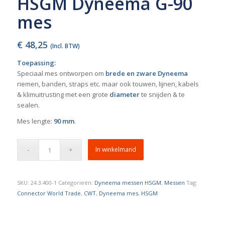
HSGM Dyneema G-90
mes
€
48,25
(Incl. BTW)
Toepassing:
Speciaal mes ontworpen om
brede en zware Dyneema
riemen, banden, straps etc. maar ook touwen, lijnen, kabels
& klimuitrusting met een grote
diameter
te snijden & te
sealen.
Mes lengte:
90 mm
.
In winkelmand
SKU:
24.3.400-1
Categorieën:
Dyneema messen HSGM
,
Messen
Tag:
Connector World Trade
,
CWT
,
Dyneema mes
,
HSGM