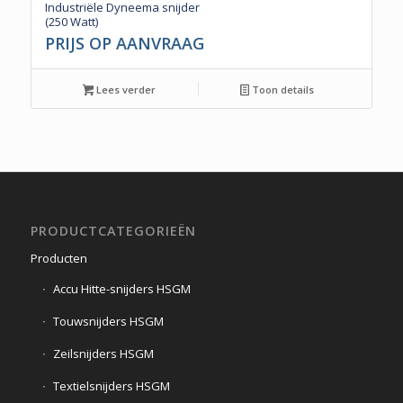
Industriële Dyneema snijder
(250 Watt)
PRIJS OP AANVRAAG
Lees verder
Toon details
PRODUCTCATEGORIEËN
Producten
Accu Hitte-snijders HSGM
Touwsnijders HSGM
Zeilsnijders HSGM
Textielsnijders HSGM