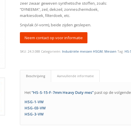
zeer zwaar geweven synthetische stoffen, zoals:
“DYNEEMA”, zeil, dekzeil, zonneschermdoek,
markiesdoek, filterdoek, etc.
Snijvlak (V-vorm), beide zijden geslepen.
Neem contact op voor informatie
SKU:
24.3.088
Categorieën:
Industriële messen HSGM
,
Messen
Tag:
HS-
Beschrijving
Aanvullende informatie
Het
“HS-S-15-F-7mm Heavy Duty mes”
past op de volgende
HSG-1-VW
HSG-03-VW
HSG-3-VW