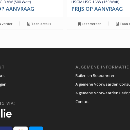
-3-VW (500 Watt)
HSGM HSG-1-VW (160 Watt)
 OP AANVRAAG
PRIJS OP AANVRAAG
 verder
Toon details
Lees verder
Toon d
NT
ALGEMENE INFORMATIE
unt
Ruilen en Retourneren
gen
Algemene Voorwaarden Cons
Algemene Voorwaarden Bedri
Contact
G VIA: