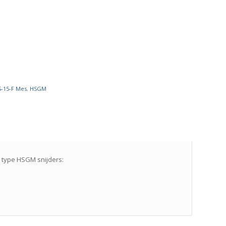
S-15-F Mes
,
HSGM
 type HSGM snijders: