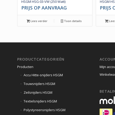
HSGM HSG-03-VW (250 Watt)
HSGM HSG
PRIJS OP AANVRAAG
PRIJS
Lees verder
Toon details
Lees
PRODUCTCATEGORIEËN
ACCOU
Producten
Mijn acco
Winkelwa
Accu Hitte-snijders HSGM
Touwsnijders HSGM
BETALIN
Zeilsnijders HSGM
Textielsnijders HSGM
Polystyreensnijders HSGM