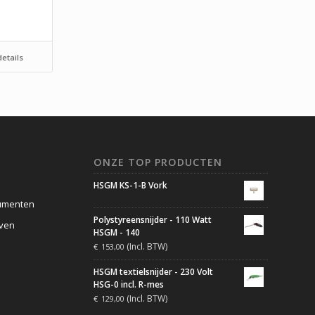
etails
ONZE TOP PRODUCTEN
HSGM KS-1-B Vork
umenten
Polystyreensnijder - 110 Watt
jven
HSGM - 140
(Incl. BTW)
€
153,00
HSGM textielsnijder - 230 Volt
HSG-0 incl. R-mes
(Incl. BTW)
€
129,00