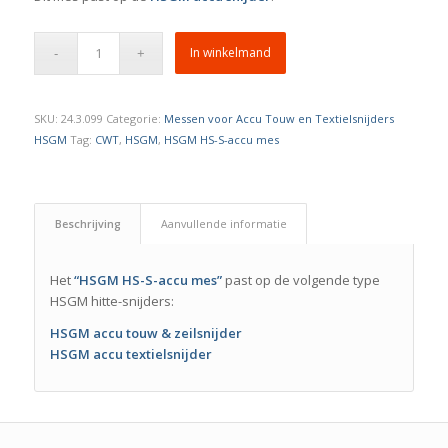
In winkelmand
SKU:
24.3.099
Categorie:
Messen voor Accu Touw en Textielsnijders
HSGM
Tag:
CWT
,
HSGM
,
HSGM HS-S-accu mes
Beschrijving
Aanvullende informatie
Het
“HSGM HS-S-accu mes”
past op de volgende type
HSGM hitte-snijders:
HSGM accu touw & zeilsnijder
HSGM accu textielsnijder