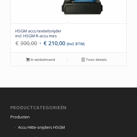
HSGM accu textielsnijder
incl. HSGM R-accu mes
Oorspronkelijke
Huidige
€
300,00
€
210,00
(Incl. BTW)
prijs
prijs
was:
is:
In winkelmand
Toon details
€300,00.
€210,00.
PRODUCTCATEGORIEËN
Producten
Accu Hitte-snijders HSGM