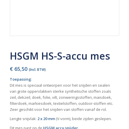
HSGM HS-S-accu mes
€
65,50
(Incl. BTW)
Toepassing
:
Dit mes is speciaal ontworpen voor het snijden en sealen
van grote oppervlakken sterke synthetische stoffen zoals
zeil, dekzeil, doek, folie, vilt, zonweringsstoffen, maisdoek,
filterdoek, markiesdoek, textielstoffen, outdoor-stoffen etc.
Zeer geschikt voor het snijden van stoffen vanaf de rol.
Lengte snijvlak:
2 x 20 mm
(V-vorm), beide zijden geslepen.
Dit mes past op de
HSGM accu snijder
.