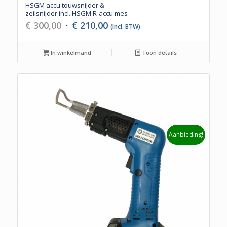
HSGM accu touwsnijder &
zeilsnijder incl. HSGM R-accu mes
Oorspronkelijke
Huidige
€
300,00
€
210,00
(Incl. BTW)
prijs
prijs
was:
is:
In winkelmand
Toon details
€300,00.
€210,00.
Aanbieding!