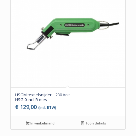
HSGM textielsnijder – 230 Volt
HSG-0 incl. R-mes
€
129,00
(Incl. BTW)
In winkelmand
Toon details