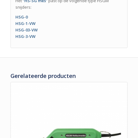
Het
“HS-SG mes”
past op de volgende type HSGM
snijders:
HSG-0
HSG-1-VW
HSG-03-VW
HSG-3-VW
Gerelateerde producten