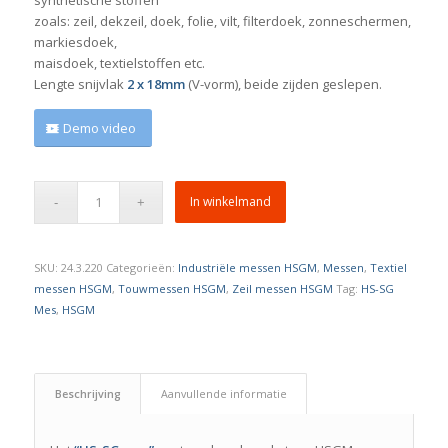
zoals: zeil, dekzeil, doek, folie, vilt, filterdoek, zonneschermen,
markiesdoek,
maisdoek, textielstoffen etc.
Lengte snijvlak
2 x 18mm
(V-vorm), beide zijden geslepen.
Demo video
In winkelmand
SKU:
24.3.220
Categorieën:
Industriële messen HSGM
,
Messen
,
Textiel
messen HSGM
,
Touwmessen HSGM
,
Zeil messen HSGM
Tag:
HS-SG
Mes
,
HSGM
Beschrijving
Aanvullende informatie