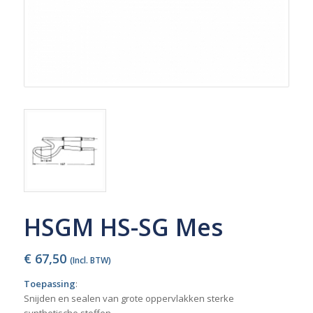
HSGM HS-SG Mes
€
67,50
(Incl. BTW)
Toepassing
:
Snijden en sealen van grote oppervlakken sterke
synthetische stoffen