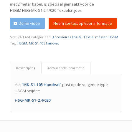
met 2 meter kabel, is speciaal gemaakt voor de
HSGM HSG-MK-S1-2.4/020 Textielsnijder.
Demo video
Neem contact op voor informatie
SKU:
24.1.661
Categorieën:
Accessoires HSGM
,
Textiel messen HSGM
Tag:
HSGM
,
MK-S1-105 Handvat
Beschrijving
Aanvullende informatie
Het
“MK-S1-105 Handvat”
past op de volgende type
HSGM snijder:
HSG-MK-S1-2.4/020