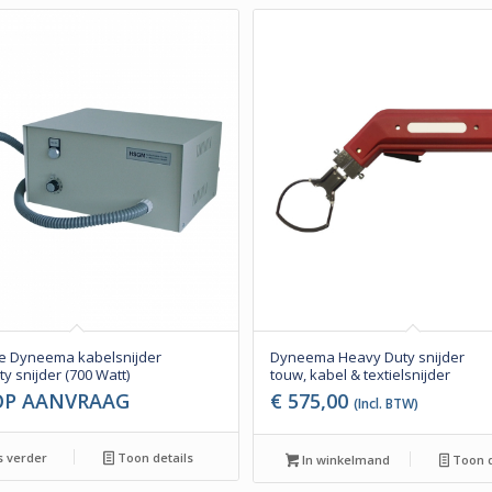
le Dyneema kabelsnijder
Dyneema Heavy Duty snijder
y snijder (700 Watt)
touw, kabel & textielsnijder
 OP AANVRAAG
€
575,00
(Incl. BTW)
 verder
Toon details
In winkelmand
Toon d