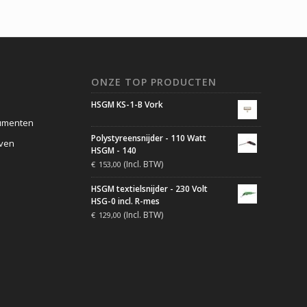
ONZE TOP PRODUCTEN
HSGM KS-1-B Vork
umenten
Polystyreensnijder - 110 Watt
jven
HSGM - 140
(Incl. BTW)
€
153,00
HSGM textielsnijder - 230 Volt
HSG-0 incl. R-mes
(Incl. BTW)
€
129,00