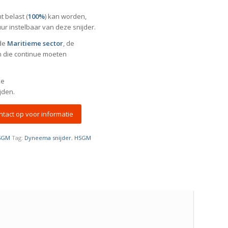
 belast (
100%
) kan worden,
r instelbaar van deze snijder.
 de
Maritieme sector
, de
n die continue moeten
ke
jden.
tact op voor informatie
HSGM
Tag:
Dyneema snijder
,
HSGM