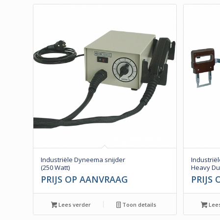
Industriële Dyneema snijder
Industrië
(250 Watt)
Heavy Dut
PRIJS OP AANVRAAG
PRIJS
Lees verder
Toon details
Lees