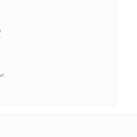
)
s
ef: