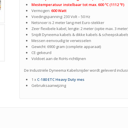
Mestemperatuur instelbaar tot max. 600 ºC (1112 ºF)
Vermogen:
600 Watt
Voedingspanning: 230 Volt – 50 Hz
Netsnoer is 2 meter lang met Euro-stekker
Zeer flexibele kabel, lengte: 2 meter (optie max. 3 meter
Snijdt Dyneema kabels & dikke kabels & scheepskabel
Messen eenvoudig te verwisselen
Gewicht: 6900 gram (complete apparaat)
CE-gekeurd
Voldoet aan de RoHs-richtlijnen
De Industriële Dyneema Kabelsnijder
wordt geleverd inclusi
1 x
C-180 ETC
Heavy Duty mes
Gebruiksaanwijzing