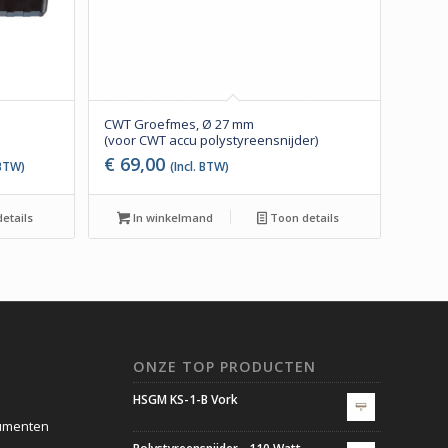
CWT Groefmes, Ø 27 mm
(voor CWT accu polystyreensnijder)
ke
ige
€
69,00
 BTW)
(Incl. BTW)
etails
In winkelmand
Toon details
,00.
ONZE TOP PRODUCTEN
HSGM KS-1-B Vork
umenten