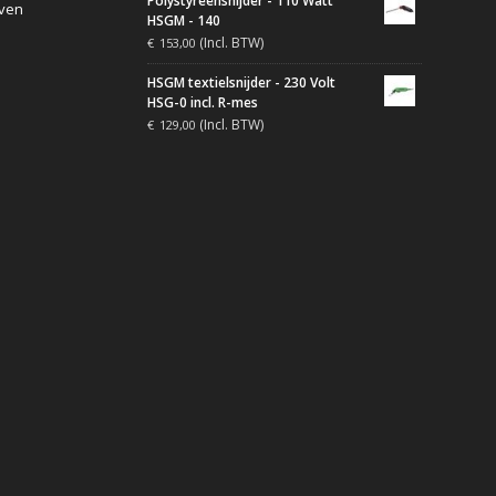
Polystyreensnijder - 110 Watt
jven
HSGM - 140
(Incl. BTW)
€
153,00
HSGM textielsnijder - 230 Volt
HSG-0 incl. R-mes
(Incl. BTW)
€
129,00