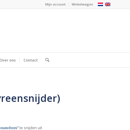
Mijn account
Winkelwagen
Over ons
Contact
yreensnijder)
nbouwdoos”
te snijden uit