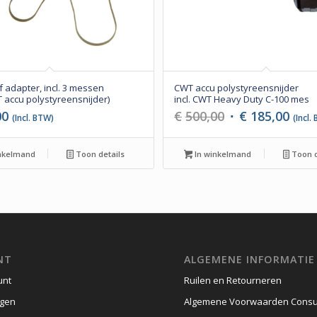
 adapter, incl. 3 messen
CWT accu polystyreensnijder
 accu polystyreensnijder)
incl. CWT Heavy Duty C-100 mes
Oorspronkelij
Huid
00
€
500,00
€
185,00
(Incl. BTW)
(Incl.
prijs
prijs
was:
is:
nkelmand
Toon details
In winkelmand
Toon d
€500,00.
€185
NT
ALGEMENE INFORMATIE
unt
Ruilen en Retourneren
gen
Algemene Voorwaarden Cons