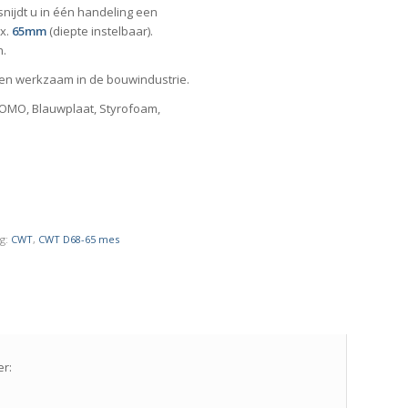
snijdt u in één handeling een
x.
65mm
(diepte instelbaar).
n.
sen werkzaam in de bouwindustrie.
SOMO, Blauwplaat, Styrofoam,
g:
CWT
,
CWT D68-65 mes
er: