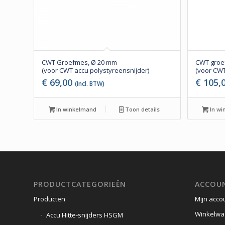
CWT Groefmes, Ø 20 mm
CWT groef
(voor CWT accu polystyreensnijder)
(voor CWT
€
69,00
€
105,
(Incl. BTW)
In winkelmand
Toon details
In wi
PRODUCTCATEGORIEËN
ACCOU
Producten
Mijn acco
Winkelwa
Accu Hitte-snijders HSGM