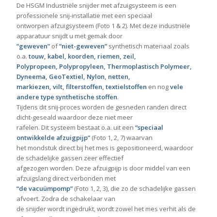
De HSGM Industriële snijder met afzuigsysteem is een
professionele snij-installatie met een speciaal
ontworpen afzuigsysteem (Foto 1 & 2). Met deze industriële
apparatuur snijdt u met gemak door
“geweven”
of
“niet-geweven”
synthetisch materiaal zoals
o.a.
touw, kabel, koorden, riemen, zeil,
Polypropeen, Polypropyleen, Thermoplastisch Polymeer,
Dyneema, GeoTextiel, Nylon, netten,
markiezen, vilt, filterstoffen, textielstoffen
en nog
vele
andere type synthetische stoffen
.
Tijdens dit snij-proces worden de gesneden randen direct
dicht-geseald waardoor deze niet meer
rafelen. Dit systeem bestaat o.a. uit een
“speciaal
ontwikkelde afzuigpijp”
(Foto 1, 2, 7) waarvan
het mondstuk direct bij het mes is gepositioneerd, waardoor
de schadelijke gassen zeer effectief
afgezogen worden. Deze afzuigpijp is door middel van een
afzuigslang direct verbonden met
“de vacuümpomp”
(Foto 1, 2, 3), die zo de schadelijke gassen
afvoert. Zodra de schakelaar van
de snijder wordt ingedrukt, wordt zowel het mes verhit als de