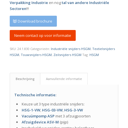
Verpakking Industrie
en nog
tal van andere Industriële
Sectoren
!!!
Download brochure
Neem contact op voor informatie
SKU:
24.1.830
Categorieën:
Industriële snijders HSGM
,
Textielsnijders
HSGM
,
Touwsnijders HSGM
,
Zeilsnijders HSGM
Tag:
HSGM
Beschrijving
Aanvullende informatie
Technische informatie:
Keuze uit 3 type industriële snijders:
HSG-1-VW
,
HSG-03-VW
,
HSG-3-VW
Vacuümpomp ASP
met 3 afzuigpoorten
Afzuigdevice ASV-M
(pijp)
Inschakelduur snijder: continu belastbaar