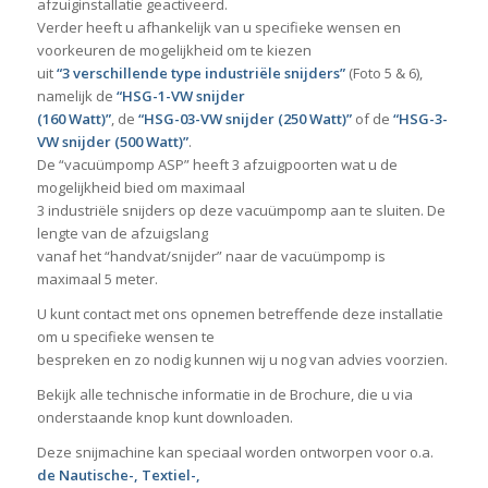
afzuiginstallatie geactiveerd.
Verder heeft u afhankelijk van u specifieke wensen en
voorkeuren de mogelijkheid om te kiezen
uit
“3 verschillende type industriële snijders”
(Foto 5 & 6),
namelijk de
“HSG-1-VW snijder
(160 Watt)”
, de
“HSG-03-VW snijder (250 Watt)”
of de
“HSG-3-
VW snijder (500 Watt)”
.
De “vacuümpomp ASP” heeft 3 afzuigpoorten wat u de
mogelijkheid bied om maximaal
3 industriële snijders op deze vacuümpomp aan te sluiten. De
lengte van de afzuigslang
vanaf het “handvat/snijder” naar de vacuümpomp is
maximaal 5 meter.
U kunt contact met ons opnemen betreffende deze installatie
om u specifieke wensen te
bespreken en zo nodig kunnen wij u nog van advies voorzien.
Bekijk alle technische informatie in de Brochure, die u via
onderstaande knop kunt downloaden.
Deze snijmachine kan speciaal worden ontworpen voor o.a.
de Nautische-, Textiel-,