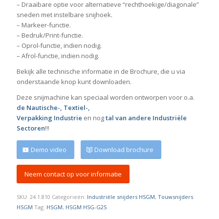
– Draaibare optie voor alternatieve “rechthoekige/diagonale”
sneden met instelbare snijhoek.
– Markeer-functie.
– Bedruk/Print-functie.
– Oprol-functie, indien nodig.
– Afrol-functie, indien nodig.
Bekijk alle technische informatie in de Brochure, die u via
onderstaande knop kunt downloaden.
Deze snijmachine kan speciaal worden ontworpen voor o.a.
de Nautische-, Textiel-,
Verpakking Industrie
en nog
tal van andere Industriële
Sectoren
!!!
Demo video
Download brochure
Neem contact op voor informatie
SKU:
24.1.810
Categorieën:
Industriële snijders HSGM
,
Touwsnijders
HSGM
Tag:
HSGM
,
HSGM HSG-G2S