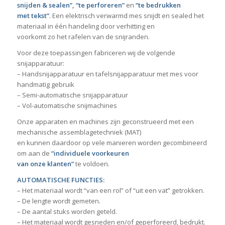
snijden & sealen”
,
“te perforeren”
en
“te bedrukken
met tekst”
. Een elektrisch verwarmd mes snijdt en sealed het
materiaal in één handeling door verhitting ​​en
voorkomt zo het rafelen van de snijranden.
Voor deze toepassingen fabriceren wij de volgende
snijapparatuur:
– Handsnijapparatuur en tafelsnijapparatuur met mes voor
handmatig gebruik
– Semi-automatische snijapparatuur
– Vol-automatische snijmachines
Onze apparaten en machines zijn geconstrueerd met een
mechanische assemblagetechniek (MAT)
en kunnen daardoor op vele manieren worden gecombineerd
om aan de
“individuele voorkeuren
van onze klanten”
te voldoen.
AUTOMATISCHE FUNCTIES:
– Het materiaal wordt “van een rol” of “uit een vat” getrokken.
– De lengte wordt gemeten.
– De aantal stuks worden geteld.
– Het materiaal wordt gesneden en/of geperforeerd, bedrukt.